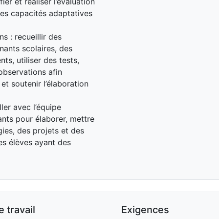
fier et réaliser l’évaluation
 des capacités adaptatives
s : recueillir des
nants scolaires, des
ts, utiliser des tests,
observations afin
 et soutenir l’élaboration
ller avec l’équipe
nants pour élaborer, mettre
ies, des projets et des
les élèves ayant des
 travail
Exigences