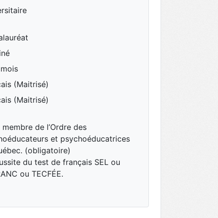
rsitaire
alauréat
iné
 mois
ais (Maitrisé)
ais (Maitrisé)
s membre de l’Ordre des
hoéducateurs et psychoéducatrices
ébec. (obligatoire)
ussite du test de français SEL ou
ANC ou TECFÉE.