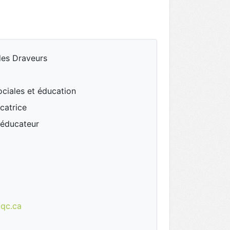
des Draveurs
ociales et éducation
catrice
oéducateur
.qc.ca