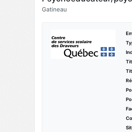
Gatineau
Em
Ty
In
Ti
Ti
Ré
Po
Po
Fa
Co
Si