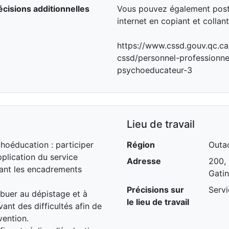
écisions additionnelles
Vous pouvez également postu
internet en copiant et collant 
https://www.cssd.gouv.qc.ca
cssd/personnel-professionn
psychoeducateur-3
Lieu de travail
hoéducation : participer
Région
Outa
pplication du service
Adresse
200,
ant les encadrements
Gati
Précisions sur
Serv
ibuer au dépistage et à
le lieu de travail
ant des difficultés afin de
vention.