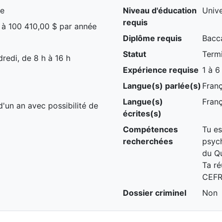
ce
Niveau d'éducation
Unive
requis
 à 100 410,00 $ par année
Diplôme requis
Bacc
Statut
Term
redi, de 8 h à 16 h
Expérience requise
1 à 6
Langue(s) parlée(s)
Franç
Langue(s)
Franç
un an avec possibilité de
écrites(s)
Compétences
Tu e
recherchées
psyc
du Qu
Ta ré
CEFR
Dossier criminel
Non