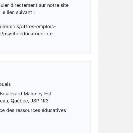
ler directement sur notre site
le lien suivant :
/emplois/offres-emplois-
el/psychoeducatrice-ou-
ouais
 Boulevard Maloney Est
neau, Québec, J8P 1K3
ice des ressources éducatives