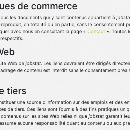
rques de commerce
t tous les documents qui y sont contenus appartient à
jobsta
reproduit, en totalité ou en partie, sans le consentement p
quer avec nous en consultant la page «
Contact
». Toutes 
respectifs.
 Web
 site Web de
jobstat
. Les liens devraient être dirigés direct
 cadrage de contenu est interdit sans le consentement préala
e tiers
tituer une source d’information sur des emplois et des entr
ites de tiers. Ces liens sont fournis à des fins pratiques un
ontenus sur les sites Web reliés ni que
jobstat
garantit leu
assume aucune responsabilité quant au contenu ou aux prati