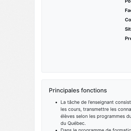
Po
Fa
Co
Si
Pr
Principales fonctions
La tâche de l’enseignant consis
les cours, transmettre les conna
élèves selon les programmes du
du Québec.
Dans le programme de formatio