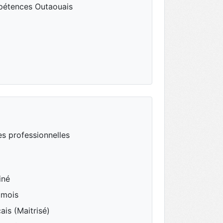
étences Outaouais
s professionnelles
iné
 mois
ais (Maitrisé)