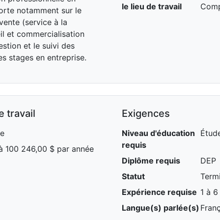
le lieu de travail
Comp
porte notamment sur le
 vente (service à la
il et commercialisation
estion et le suivi des
les stages en entreprise.
 travail
Exigences
ce
Niveau d'éducation
Étude
requis
à 100 246,00 $ par année
Diplôme requis
DEP
Statut
Term
Expérience requise
1 à 6
Langue(s) parlée(s)
Franç