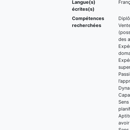
Langue(s)
Franç
écrites(s)
Compétences
Diplô
recherchées
Vente
(poss
des a
Expé
domai
Expé
super
Passi
l’app
Dyna
Capac
Sens 
plani
Apti
avoir
Sens 