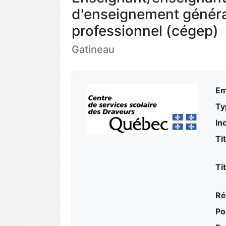
d'enseignement généra
professionnel (cégep)
Gatineau
Em
Ty
In
Ti
Ti
Ré
Po