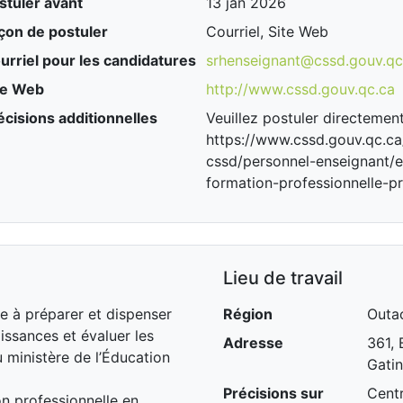
stuler avant
13 jan 2026
çon de postuler
Courriel, Site Web
urriel pour les candidatures
srhenseignant@cssd.gouv.qc
te Web
http://www.cssd.gouv.qc.ca
écisions additionnelles
Veuillez postuler directement
https://www.cssd.gouv.qc.ca
cssd/personnel-enseignant/
formation-professionnelle-
Lieu de travail
te à préparer et dispenser
Région
Outa
issances et évaluer les
Adresse
361,
 ministère de l’Éducation
Gati
Précisions sur
Centr
n professionnelle en