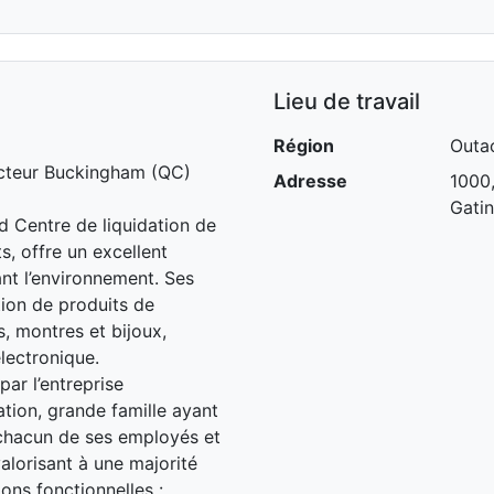
Lieu de travail
Région
Outa
secteur Buckingham (QC)
Adresse
1000,
Gati
d Centre de liquidation de
s, offre un excellent
ant l’environnement. Ses
ion de produits de
, montres et bijoux,
électronique.
ar l’entreprise
tion, grande famille ayant
 chacun de ses employés et
alorisant à une majorité
ons fonctionnelles :