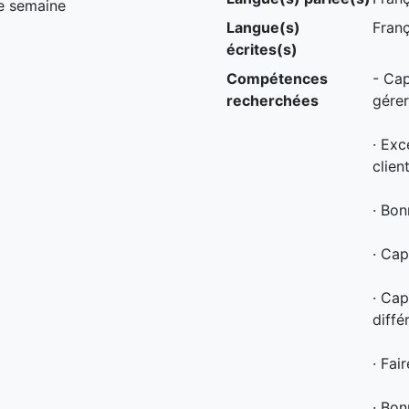
de semaine
Langue(s)
Franç
écrites(s)
Compétences
- Cap
recherchées
gére
· Exc
clien
· Bon
· Cap
· Cap
diffé
· Fai
· Bon