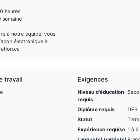
40 heures
de semaine
dre à notre équipe, vous
açon électronique à
ration.ca
 travail
Exigences
ce
Niveau d'éducation
Seco
requis
Diplôme requis
DES
Statut
Term
Expérience requise
1 à 2
Langue(s) parlée(s)
Franç