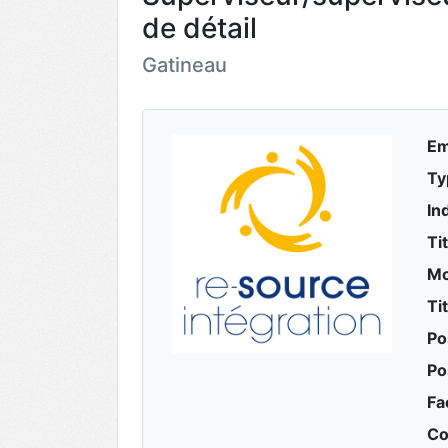
de détail
Gatineau
Em
Ty
In
Ti
Mo
Ti
Po
Po
Fa
Co