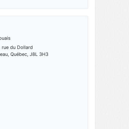
ouais
 rue du Dollard
neau, Québec, J8L 3H3