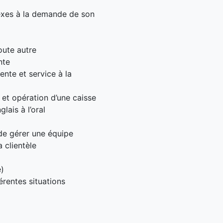
nexes à la demande de son
oute autre
nte
nte et service à la
 et opération d’une caisse
lais à l’oral
 de gérer une équipe
a clientèle
e)
érentes situations