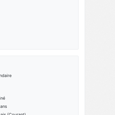
ndaire
iné
 ans
ais (Courant)