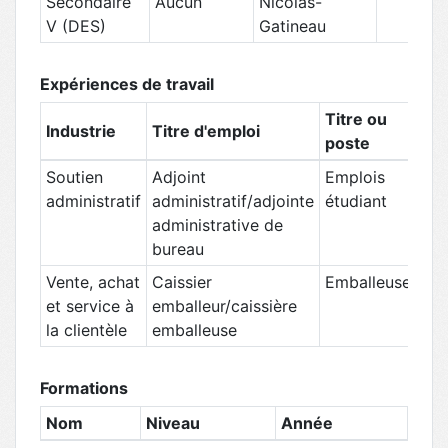
Secondaire
Aucun
Nicolas-
Ju
V (DES)
Gatineau
Expériences de travail
Titre ou
Industrie
Titre d'emploi
Ent
poste
Soutien
Adjoint
Emplois
Ser
administratif
administratif/adjointe
étudiant
Qu
administrative de
bureau
Vente, achat
Caissier
Emballeuse
IG
et service à
emballeur/caissière
Gré
la clientèle
emballeuse
Formations
Nom
Niveau
Année