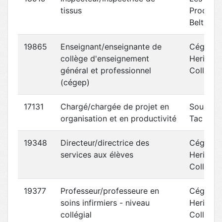
tissus
Produits
Belt-Tec
19865
Enseignant/enseignante de
Cégep
collège d'enseignement
Heritage
général et professionnel
College
(cégep)
17131
Chargé/chargée de projet en
Soudure
organisation et en productivité
Tac
19348
Directeur/directrice des
Cégep
services aux élèves
Heritage
College
19377
Professeur/professeure en
Cégep
soins infirmiers - niveau
Heritage
collégial
College