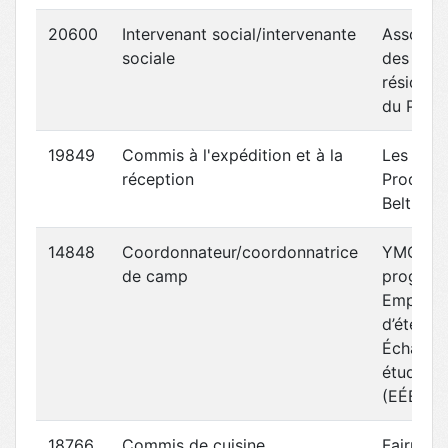
20600
Intervenant social/intervenante
Associat
sociale
des
résident
du Plate
19849
Commis à l'expédition et à la
Les
réception
Produits
Belt-Tec
14848
Coordonnateur/coordonnatrice
YMCA
de camp
progra
Emplois
d’été
Échange
étudiant
(EÉÉÉ)
18766
Commis de cuisine
Fairmon