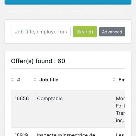
Search
Advanced
Offer(s) found : 60
#
Job title
Employ
16656
Comptable
Monette
Fortin
Trembla
inc.
18919
Inspecteur/inspectrice de
Les